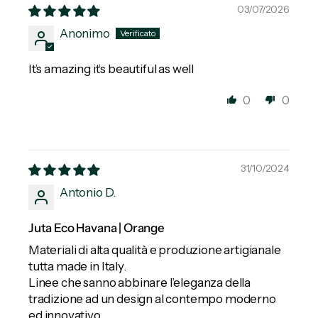
03/07/2026
Anonimo
It’s amazing it’s beautiful as well
0
0
31/10/2024
Antonio D.
Juta Eco Havana | Orange
Materiali di alta qualità e produzione artigianale
tutta made in Italy.
Linee che sanno abbinare l’eleganza della
tradizione ad un design al contempo moderno
ed innovativo.