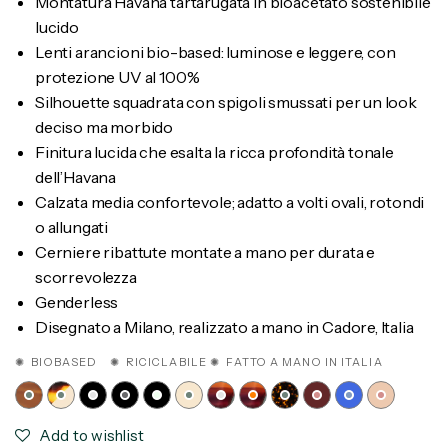
Montatura Havana tartarugata in bioacetato sostenibile
lucido
Lenti arancioni bio-based: luminose e leggere, con
protezione UV al 100%
Silhouette squadrata con spigoli smussati per un look
deciso ma morbido
Finitura lucida che esalta la ricca profondità tonale
dell’Havana
Calzata media confortevole; adatto a volti ovali, rotondi
o allungati
Cerniere ribattute montate a mano per durata e
scorrevolezza
Genderless
Disegnato a Milano, realizzato a mano in Cadore, Italia
✺ BIOBASED ✺ RICICLABILE ✺ FATTO A MANO IN ITALIA
Add to wishlist