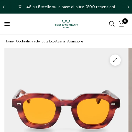
4,8 su 5 stelle sulla base di oltre 2500 recensioni
0
Home
›
Occhiali da sole
›
Juta Eco Avana | Arancione