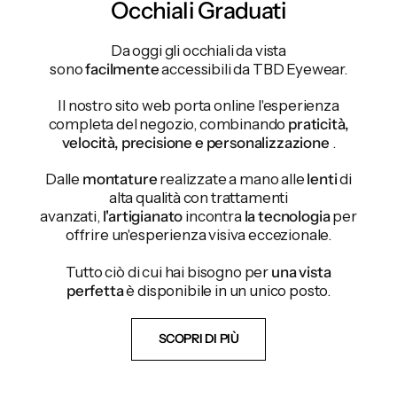
Occhiali Graduati
Da oggi gli occhiali da vista
sono
facilmente
accessibili da TBD Eyewear.
Il nostro sito web porta online l'esperienza
completa del negozio, combinando
praticità,
velocità, precisione e personalizzazione
.
Dalle
montature
realizzate a mano alle
lenti
di
alta qualità con trattamenti
avanzati,
l'artigianato
incontra
la tecnologia
per
offrire un'esperienza visiva eccezionale.
Tutto ciò di cui hai bisogno per
una vista
perfetta
è disponibile in un unico posto.
SCOPRI DI PIÙ