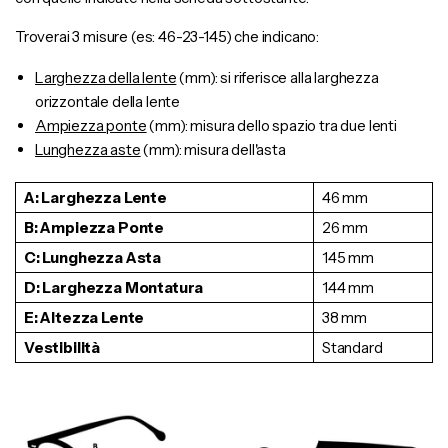
Troverai 3 misure (es: 46-23-145) che indicano:
Larghezza della lente
(mm): si riferisce alla larghezza
orizzontale della lente
Ampiezza ponte
(mm): misura dello spazio tra due lenti
Lunghezza aste
(mm): misura dell'asta
A: Larghezza Lente
46 mm
B: Ampiezza Ponte
26 mm
C: Lunghezza Asta
145 mm
D: Larghezza Montatura
144 mm
E: Altezza Lente
38 mm
Vestibilità
Standard