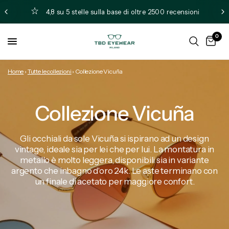
4,8 su 5 stelle sulla base di oltre 2500 recensioni
0
Home
›
Tutte le collezioni
›
Collezione Vicuña
Collezione Vicuña
Gli occhiali da sole Vicuña si ispirano ad un design
vintage, ideale sia per lei che per lui. La montatura in
metallo è molto leggera, disponibili sia in variante
argento che inbagno d'oro 24k. Le aste terminano con
un finale di acetato per maggiore confort.