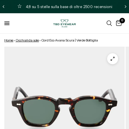
4,8 su 5 stelle sulla base di oltre 2500 recensioni
0
Home
›
Occhiali da sole
›
Cord Eco Avana Scura | Verde Bottiglia