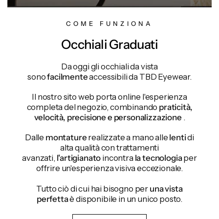
COME FUNZIONA
Occhiali Graduati
Da oggi gli occhiali da vista
sono
facilmente
accessibili da TBD Eyewear.
Il nostro sito web porta online l'esperienza
completa del negozio, combinando
praticità,
velocità, precisione e personalizzazione
.
Dalle
montature
realizzate a mano alle
lenti
di
alta qualità con trattamenti
avanzati,
l'artigianato
incontra
la tecnologia
per
offrire un'esperienza visiva eccezionale.
Tutto ciò di cui hai bisogno per
una vista
perfetta
è disponibile in un unico posto.