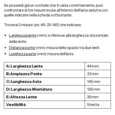
Se possiedi già un occhiale che ti calza correttamente, puoi
confrontare le tre misure incise all'interno dell'asta sinistra con
quelle indicate nella scheda sottostante.
Troverai 3 misure (es: 46-23-145) che indicano:
Larghezza lente
(mm): si riferisce alla larghezza orizzontale
della lente
Distanza ponte
(mm): misura dello spazio tra due lenti
Lunghezza aste
(mm): misura dell'asta
A: Larghezza Lente
44 mm
B: Ampiezza Ponte
23 mm
C: Lunghezza Asta
145 mm
D: Larghezza Montatura
139 mm
E: Altezza Lente
39 mm
Vestibilità
Stretta