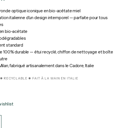
onde optique iconique en bio-acétate miel
ation italienne d'un design intemporel — parfaite pour tous
es
en bio-acétate
iodégradables
nt standard
 100% durable — étui recyclé, chiffon de nettoyage et boîte
utre
ilan, fabriqué artisanalement dans le Cadore, Italie
✺ RECYCLABLE ✺ FAIT À LA MAIN EN ITALIE
ishlist