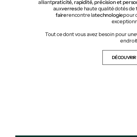
alliant
praticité, rapidité, précision et perso
aux
verres
de haute qualité dotés de 
faire
rencontre la
technologie
pour o
exceptionn
Tout ce dont vous avez besoin pour une
endroit
DÉCOUVRIR 