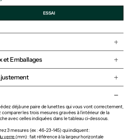
ESSAI
x et Emballages
Ajustement
édez déjà une paire de lunettes qui vous vont correctement,
comparer les trois mesures gravées à l’intérieur de la
he avec celles indiquées dans le tableau ci-dessous.
ez 3 mesures (ex : 46-23-145) qui indiquent :
du verre
(mm) : fait référence à la largeur horizontale