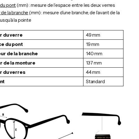
 du pont
(mm) : mesure de l’espace entre les deux verres
 de la branche
(
mm) : mesure d’une branche, de l’avant de la
usqu’à la pointe
r du verre
49 mm
nce du pont
19 mm
eur de la branche
140 mm
ur de la monture
137 mm
ur du verres
44 mm
nt
Standard