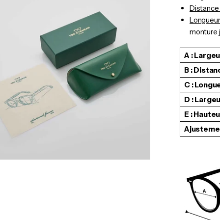
Distance
Longueur
monture j
A : Largeu
B : Dista
C : Longu
D : Large
E : Haute
Ajusteme