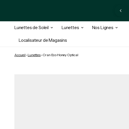
nnez-vous à la newsletter et bénéficiez de 10 % de réduction +
un accès exclusif
Lunettes de Soleil
Lunettes
Nos Lignes
Localisateur de Magasins
Accueil
›
Lunettes
›
Cran Eco Honey Optical