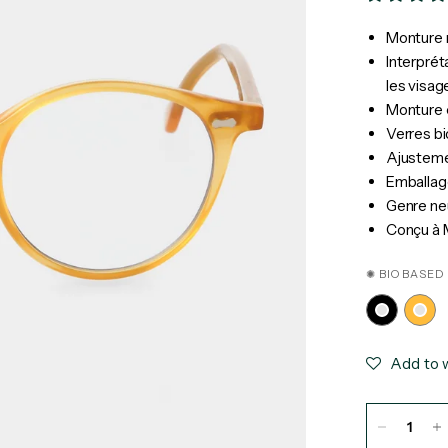
Monture r
Interprét
les visag
Monture 
Verres b
Ajusteme
Emballage
Genre ne
Conçu à M
✺ BIOBASED 
Add to w