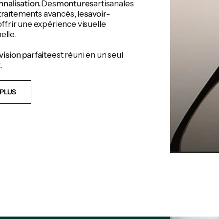
nnalisation.
Des
montures
artisanales
traitements avancés, le
savoir-
ffrir une expérience visuelle
elle.
vision parfaite
est réuni en un seul
.
PLUS