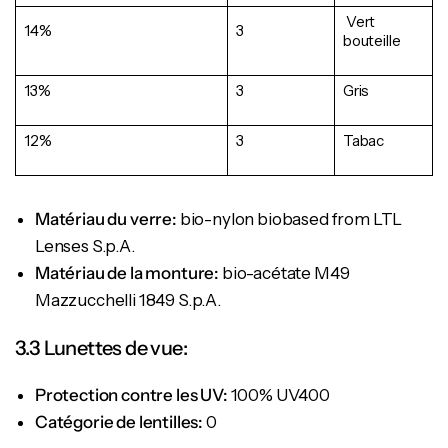
Vert
14%
3
bouteille
13%
3
Gris
12%
3
Tabac
Matériau du verre:
bio-nylon biobased from LTL
Lenses S.p.A.
Matériau de la monture:
bio-acétate M49
Mazzucchelli 1849 S.p.A.
3.3 Lunettes de vue:
Protection contre les UV:
100% UV400
Catégorie de lentilles:
0