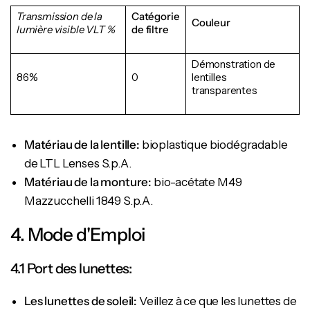
Transmission de la
Catégorie
Couleur
lumière visible
VLT %
de filtre
Démonstration de
86%
0
lentilles
transparentes
Matériau de la lentille:
bioplastique biodégradable
de LTL Lenses S.p.A.
Matériau de la monture:
bio-acétate M49
Mazzucchelli 1849 S.p.A.
4. Mode d'Emploi
4.1 Port des lunettes:
Les lunettes de soleil:
Veillez à ce que les lunettes de