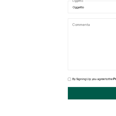
Oggetto
Commenta
By Signing Up, you agree to the
Pr