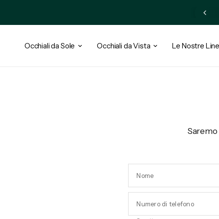
riviti alla newsletter e ottieni il 10% di sconto + accesso esclusivo
Occhiali da Sole
Occhiali da Vista
Le Nostre Lin
Saremo li
Nome
Numero di telefono