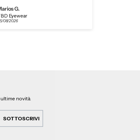
arios G.
Marios G.
BD Eyewear
Raso Eco Blac
5/08/2026
05/08/2026
 ultime novità.
SOTTOSCRIVI