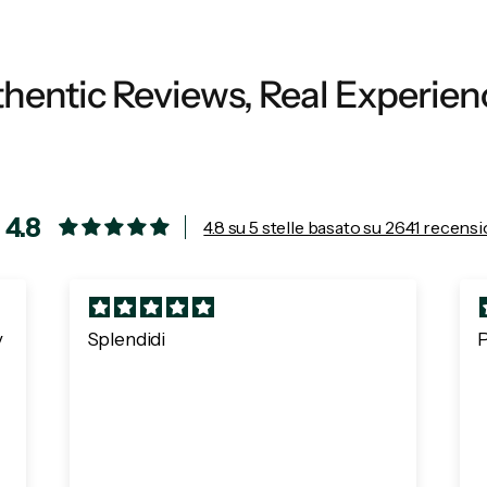
hentic Reviews, Real Experien
4.8
4.8 su 5 stelle basato su 2641 recensi
y
Splendidi
P
m