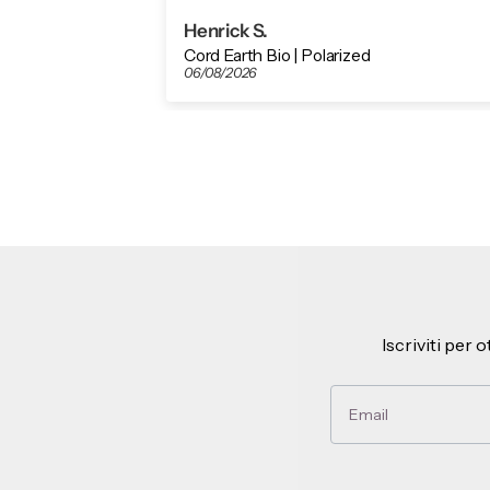
other brands so just geting to help
you improve).
Henrick S.
/best regards Henrik
Cord Earth Bio | Polarized
06/08/2026
Iscriviti per 
Email