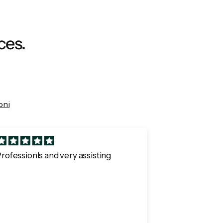
ces.
oni
rofessionls and very assisting
Perfect style