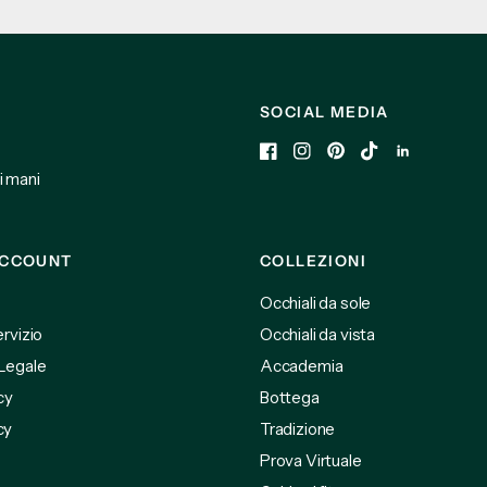
SOCIAL MEDIA
li mani
CCCOUNT
COLLEZIONI
Occhiali da sole
ervizio
Occhiali da vista
 Legale
Accademia
cy
Bottega
cy
Tradizione
Prova Virtuale