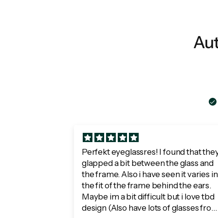
Aut
Perfekt eyeglassres! I found that the
glapped a bit between the glass and
the frame. Also i have seen it varies in
the fit of the frame behind the ears.
Maybe im a bit difficult but i love tbd
design (Also have lots of glasses fro