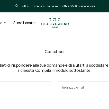
4,8 su 5 stelle sulla base di oltre 2500 recensioni
ee
Store Locator
Contattaci
eti di rispondere alle tue domande e di aiutarti a soddisfare
richiesta. Compila il modulo sottostante.
Indirizzo email