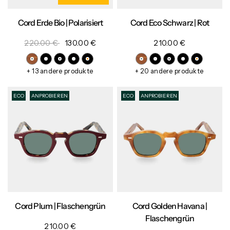
Cord Erde Bio | Polarisiert
Cord Eco Schwarz | Rot
220.00 €
130.00 €
210.00 €
+ 13 andere produkte
+ 20 andere produkte
ECO
ANPROBIEREN
ECO
ANPROBIEREN
Cord Plum | Flaschengrün
Cord Golden Havana |
Flaschengrün
210.00 €