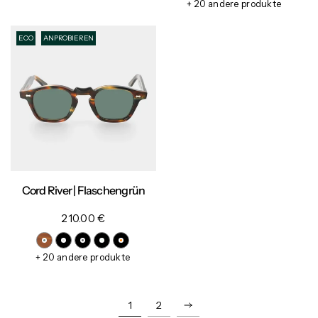
+ 20 andere produkte
ECO
ANPROBIEREN
Cord River | Flaschengrün
210.00 €
+ 20 andere produkte
1
2