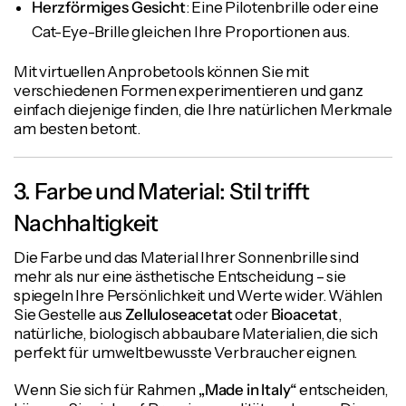
Herzförmiges Gesicht
: Eine Pilotenbrille oder eine
Cat-Eye-Brille gleichen Ihre Proportionen aus.
Mit virtuellen Anprobetools können Sie mit
verschiedenen Formen experimentieren und ganz
einfach diejenige finden, die Ihre natürlichen Merkmale
am besten betont.
3. Farbe und Material: Stil trifft
Nachhaltigkeit
Die Farbe und das Material Ihrer Sonnenbrille sind
mehr als nur eine ästhetische Entscheidung – sie
spiegeln Ihre Persönlichkeit und Werte wider. Wählen
Sie Gestelle aus
Zelluloseacetat
oder
Bioacetat
,
natürliche, biologisch abbaubare Materialien, die sich
perfekt für umweltbewusste Verbraucher eignen.
Wenn Sie sich für Rahmen
„Made in Italy“
entscheiden,