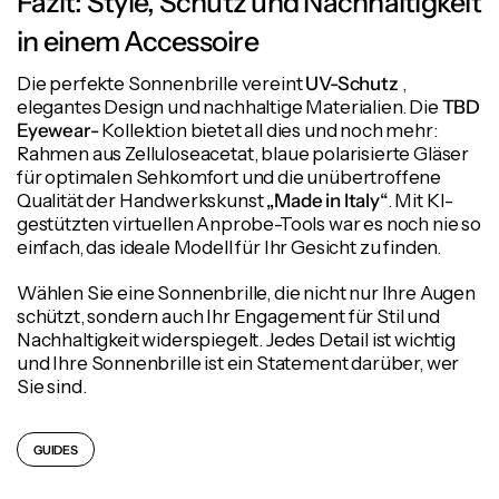
Fazit: Style, Schutz und Nachhaltigkeit
in einem Accessoire
Die perfekte Sonnenbrille vereint
UV-Schutz
,
elegantes Design und nachhaltige Materialien. Die
TBD
Eyewear-
Kollektion bietet all dies und noch mehr:
Rahmen aus Zelluloseacetat, blaue polarisierte Gläser
für optimalen Sehkomfort und die unübertroffene
Qualität der Handwerkskunst
„Made in Italy“
. Mit KI-
gestützten virtuellen Anprobe-Tools war es noch nie so
einfach, das ideale Modell für Ihr Gesicht zu finden.
Wählen Sie eine Sonnenbrille, die nicht nur Ihre Augen
schützt, sondern auch Ihr Engagement für Stil und
Nachhaltigkeit widerspiegelt. Jedes Detail ist wichtig
und Ihre Sonnenbrille ist ein Statement darüber, wer
Sie sind.
GUIDES